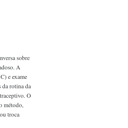
onversa sobre
dadoso. A
IMC) e exame
 da rotina da
traceptivo. O
o método,
 ou troca