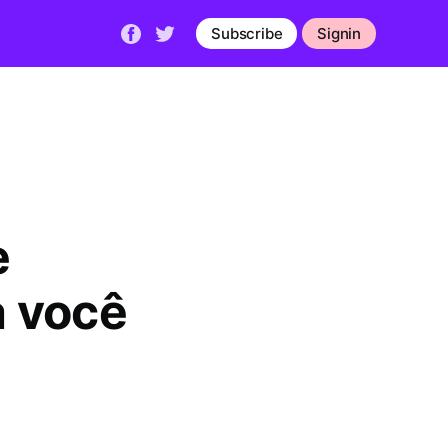
Subscribe
Signin
e
 você