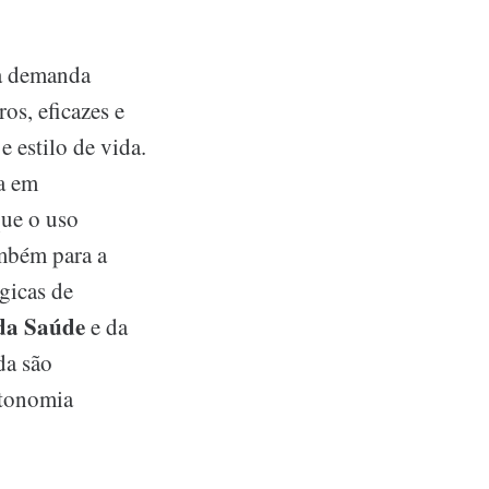
 a demanda
os, eficazes e
e estilo de vida.
da em
que o uso
ambém para a
gicas de
 da Saúde
e da
da são
utonomia