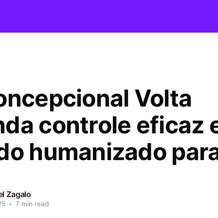
oncepcional Volta
da controle eficaz 
do humanizado para
el Zagalo
25
•
7 min read