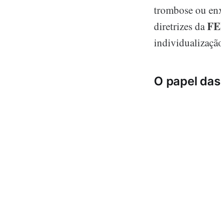
trombose ou enx
F
diretrizes da
individualizaçã
O papel das