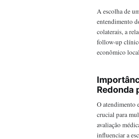
A escolha de um
entendimento dos
colaterais, a r
follow-up clínic
econômico local
Importânc
Redonda p
O atendimento 
crucial para mu
avaliação médic
influenciar a e