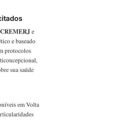
citados
CREMERJ
e
ético e baseado
em protocolos
nticoncepcional,
bre sua saúde
oníveis em Volta
rticularidades