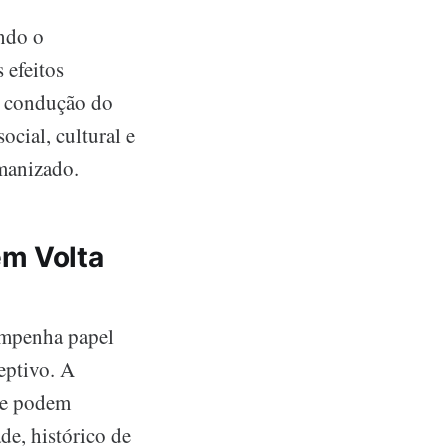
indo o
 efeitos
ta condução do
ocial, cultural e
manizado.
em Volta
empenha papel
eptivo. A
que podem
de, histórico de